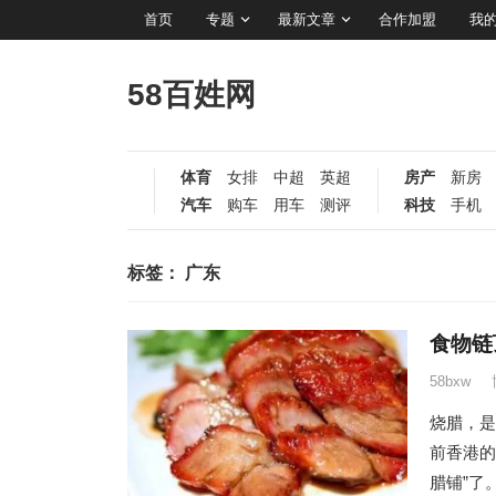
首页
专题
最新文章
合作加盟
我
58百姓网
体育
女排
中超
英超
房产
新房
汽车
购车
用车
测评
科技
手机
标签：
广东
食物链
58bxw
烧腊，是
前香港的
腊铺”了