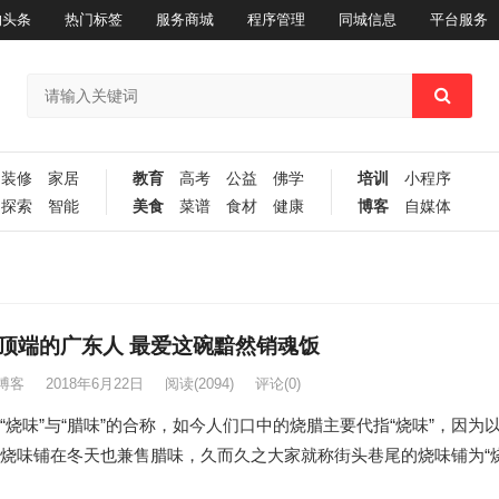
的头条
热门标签
服务商城
程序管理
同城信息
平台服务
装修
家居
教育
高考
公益
佛学
培训
小程序
探索
智能
美食
菜谱
食材
健康
博客
自媒体
顶端的广东人 最爱这碗黯然销魂饭
博客
2018年6月22日
阅读
(2094)
评论(0)
“烧味”与“腊味”的合称，如今人们口中的烧腊主要代指“烧味”，因为
烧味铺在冬天也兼售腊味，久而久之大家就称街头巷尾的烧味铺为“
。