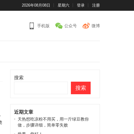
2026年08月08日
星期六
登录
注册
手机版
公众号
微博
搜索
搜索
近期文章
以
天热想吃凉粉不用买，用一斤绿豆教你
烧
做，步骤详细，简单零失败