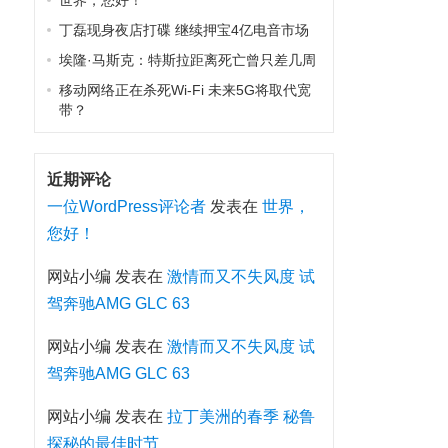
世界，您好！
丁磊现身夜店打碟 继续押宝4亿电音市场
埃隆·马斯克：特斯拉距离死亡曾只差几周
移动网络正在杀死Wi-Fi 未来5G将取代宽
带？
近期评论
一位WordPress评论者
发表在
世界，
您好！
网站小编
发表在
激情而又不失风度 试
驾奔驰AMG GLC 63
网站小编
发表在
激情而又不失风度 试
驾奔驰AMG GLC 63
网站小编
发表在
拉丁美洲的春季 秘鲁
探秘的最佳时节