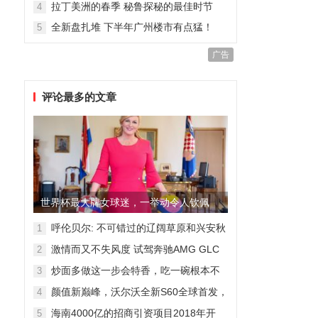
拉丁美洲的春季 秘鲁探秘的最佳时节
4
全新盘扎堆 下半年广州楼市有点猛！
5
广告
评论最多的文章
世界杯最大牌女球迷，一举动令人钦佩
呼伦贝尔: 不可错过的辽阔草原和兴安秋
1
色
激情而又不失风度 试驾奔驰AMG GLC
2
63
炒面多做这一步会特香，吃一碗根本不
3
够
颜值新巅峰，沃尔沃全新S60全球首发，
4
混动+四驱最大415马力
海南4000亿的招商引资项目2018年开
5