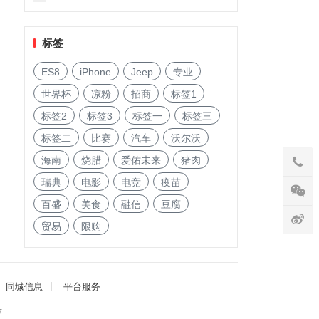
启!
标签
ES8
iPhone
Jeep
专业
世界杯
凉粉
招商
标签1
标签2
标签3
标签一
标签三
标签二
比赛
汽车
沃尔沃
海南
烧腊
爱佑未来
猪肉
瑞典
电影
电竞
疫苗
百盛
美食
融信
豆腐
贸易
限购
同城信息
平台服务
号