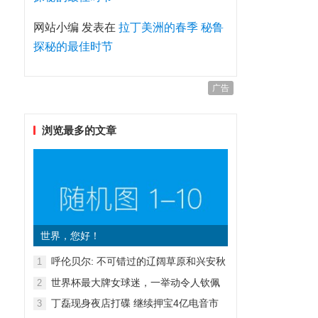
网站小编
发表在
拉丁美洲的春季 秘鲁
探秘的最佳时节
广告
浏览最多的文章
世界，您好！
呼伦贝尔: 不可错过的辽阔草原和兴安秋
1
色
世界杯最大牌女球迷，一举动令人钦佩
2
丁磊现身夜店打碟 继续押宝4亿电音市
3
场