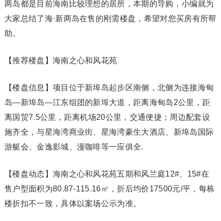
两岛都是目前海南比较理想的居所，本期的导购，小编就为
大家总结了海·新两岛在售的刚需楼盘，希望对您买房有所帮
助。
【推荐楼盘】海南之心和风花苑
【楼盘信息】项目位于新埠岛起步区南侧，北侧为连接海甸
岛—新埠岛—江东组团的新埠大道，距离海甸岛2公里，距
离国贸7.5公里，距离机场20公里，交通便捷；周边配套设
施齐全，与星海湾商业街、星海湾豪生大酒店、新埠岛国际
游艇会、金逸影城、漫咖啡等一应俱全.
【楼盘动态】海南之心和风花苑五期和风兰庭12#、15#在
售户型面积为80.87-115.16㎡，折后均价17500元/平，每栋
楼折扣不一致，具体以案场公示为准。