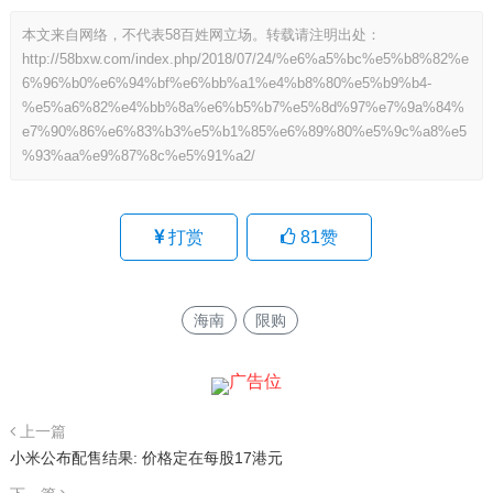
本文来自网络，不代表58百姓网立场。转载请注明出处：
http://58bxw.com/index.php/2018/07/24/%e6%a5%bc%e5%b8%82%e
6%96%b0%e6%94%bf%e6%bb%a1%e4%b8%80%e5%b9%b4-
%e5%a6%82%e4%bb%8a%e6%b5%b7%e5%8d%97%e7%9a%84%
e7%90%86%e6%83%b3%e5%b1%85%e6%89%80%e5%9c%a8%e5
%93%aa%e9%87%8c%e5%91%a2/
打赏
81
赞
海南
限购
上一篇
小米公布配售结果: 价格定在每股17港元