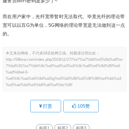
服务员WiFi密码是多少了~
而在用户家中，光纤宽带暂时无法取代。毕竟光纤的理论带
宽可以以百G为单位，5G网络的理论带宽是无法做到这一点
的。
本文来自网络，不代表58百姓网立场。转载请注明出处：
http://58bxw.com/index.php/2018/11/27/%e7%a7%bb%e5%8a%a8%e
7%bd%91%e7%bb%9c%e6%ad%a3%e5%9c%a8%e6%9d%80%e6
%ad%bbwi-fi-
%e6%9c%aa%e6%9d%a55g%e5%b0%86%e5%8f%96%e4%bb%a3
%e5%ae%bd%e5%b8%a6%ef%bc%9f/
打赏
105
赞
标签1
标签2
标签3